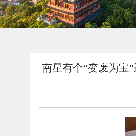
南星有个“变废为宝”