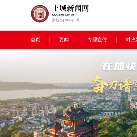
www.hzsc.com.cn
浙新办[2006]23号
首页
要闻
专题宣传
时政