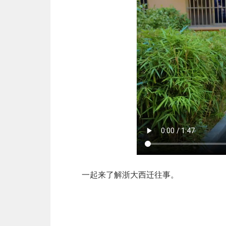
一起来了解浙大西迁往事。