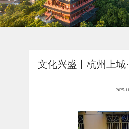
文化兴盛丨杭州上城·文
2025-11