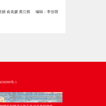
丽 俞袁媛 黄江棋
编辑：李佳萌
036999号-1