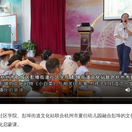
社区学院、彭埠街道文化站联合杭州市夏衍幼儿园融合彭埠的文化
化启蒙课。