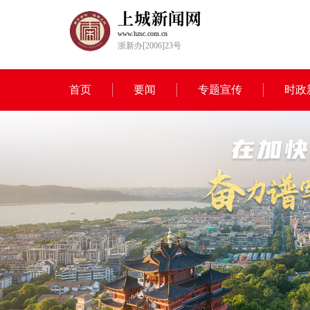
www.hzsc.com.cn
浙新办[2006]23号
首页
要闻
专题宣传
时政