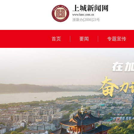
www.hzsc.com.cn
浙新办[2006]23号
首页
要闻
专题宣传