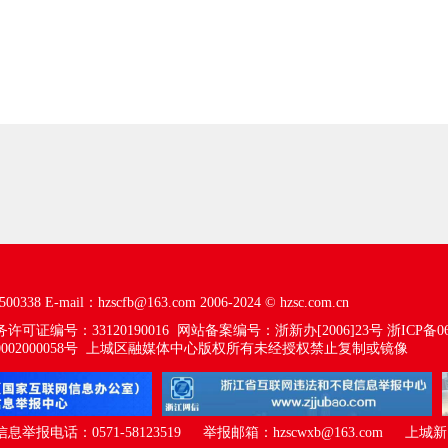
00338
E-mail：hzscfb@163.com
2006-2024 ©
hzsc.com.cn
可证编号：33120190016
网站备案编号：浙新办[2006]23号
浙ICP备06
02000058号
上城区融媒体中心版权所有未经授权禁止复制或镜像
报电话：0571-58123519 举报邮箱：hzscwxb@163.com
上城新