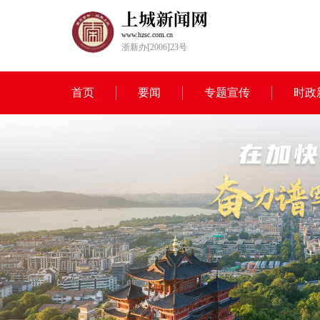
www.hzsc.com.cn
浙新办[2006]23号
首页
要闻
专题宣传
时政