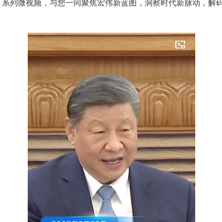
”》系列微视频，与您一同聚焦宏伟新蓝图，洞察时代新脉动，解