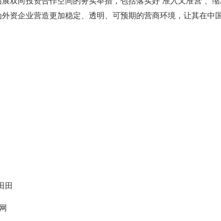
拓展双向投资合作空间的务实举措，包括落实好“准入又准营”、
时为外资企业营造更加稳定、透明、可预期的营商环境，让其在中
田田
网