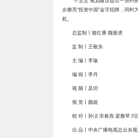
“十五五”规划建议提出一系列
步擦亮“投资中国”金字招牌，同
机。
总监制丨骆红秉 魏驱虎
监 制丨王敬东
主 编丨李璇
编 辑丨李丹
视 频丨及玥
视 觉丨颜妮
校 对丨孙洁 宋春燕 梁雅琴 闫
出 品丨中央广播电视总台央视