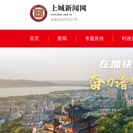
www.hzsc.com.cn
浙新办[2006]23号
首页
要闻
专题宣传
时政