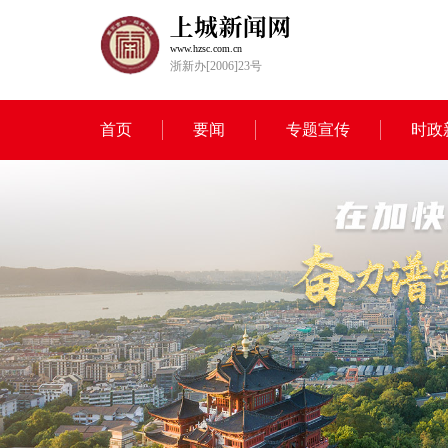
www.hzsc.com.cn
浙新办[2006]23号
首页
要闻
专题宣传
时政