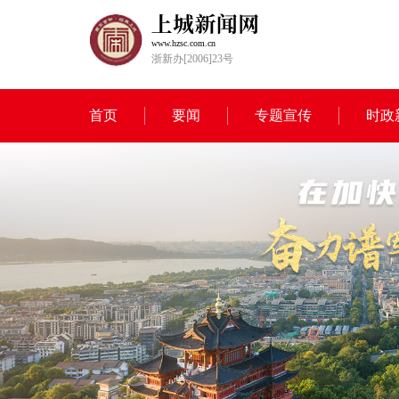
www.hzsc.com.cn
浙新办[2006]23号
首页
要闻
专题宣传
时政