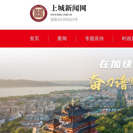
www.hzsc.com.cn
浙新办[2006]23号
首页
要闻
专题宣传
时政