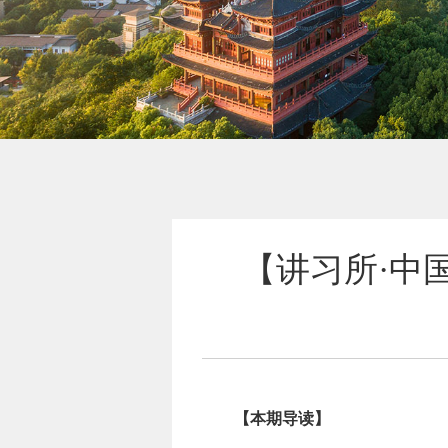
【讲习所·中
【本期导读】