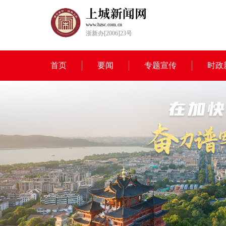
www.hzsc.com.cn
浙新办[2006]23号
首页
要闻
专题宣传
时政