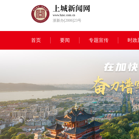
www.hzsc.com.cn
浙新办[2006]23号
首页
要闻
专题宣传
时政