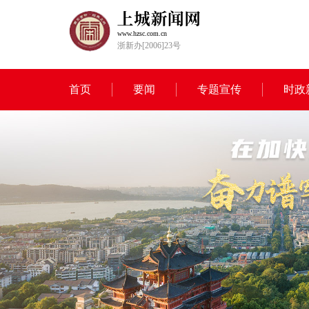
www.hzsc.com.cn
浙新办[2006]23号
首页
要闻
专题宣传
时政