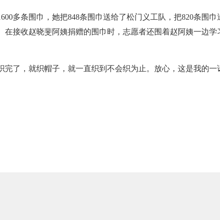
600多条围巾，她把848条围巾送给了松门义工队，把820条围
。在接收赵晓斐阿姨捐赠的围巾时，志愿者还围着赵阿姨一边学
织完了，就织帽子，就一直织到不会织为止。放心，这是我的一