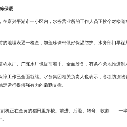
防冻保暖
，在嘉兴平湖市一小区内，水务营业所的工作人员正挨个对楼道
前的地埋表逐一检查，加盖珍珠棉做好保温防护。水务部门早谋
横桥水厂、广陈水厂也提前着手、全面筹备，有条不紊地推进制
保障工作已全面就绪。水务集团相关负责人也表示，各项防冻物
稳定运行提供强有力的后勤支撑。
收割机正在金黄的稻田里穿梭。前进、后退、转弯、收割……一
”。