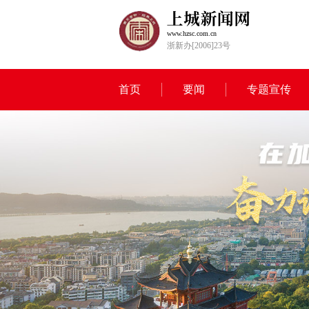
www.hzsc.com.cn
浙新办[2006]23号
首页
要闻
专题宣传