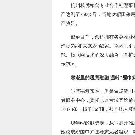
杭州粮优粮食专业合作社理事长
产达到了750公斤，当地对稻田采
产效果。
截至目前，余杭拥有各类农业机
渔场5家和未来农场3家。全区已引
能、物联网技术的深度融合，并扩
示范区。
寒潮里的暖意融融 温岭“围巾妈
虽然寒潮来临，但是温暖依旧
者服务中心，委托志愿者转寄给偏
10373条，帽子365顶，被当地人
现年62的赵晓斐，从17岁
她改成织围巾并送给志愿者组织，