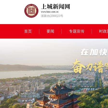
www.hzsc.com.cn
浙新办[2006]23号
首页
要闻
专题宣传
时政