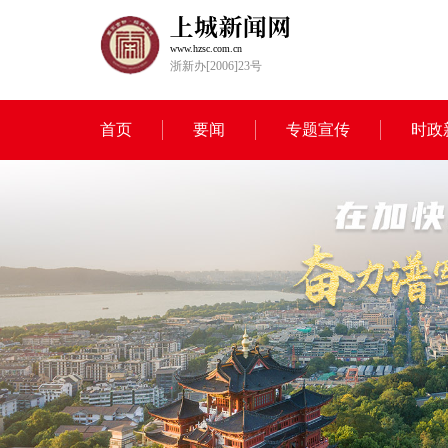
www.hzsc.com.cn
浙新办[2006]23号
首页
要闻
专题宣传
时政