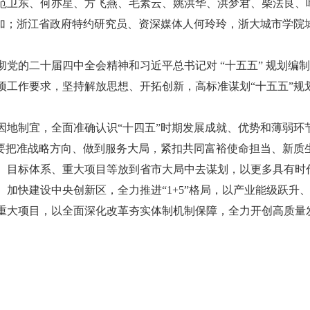
范卫东、何亦星、方飞燕、毛素云、姚洪华、洪梦君、柴法良、
参加；浙江省政府特约研究员、资深媒体人何玲玲，浙大城市学院
党的二十届四中全会精神和习近平总书记对 “十五五” 规划编
项工作要求，坚持解放思想、开拓创新，高标准谋划“十五五”规
因地制宜，全面准确认识“十四五”时期发展成就、优势和薄弱环
。要把准战略方向、做到服务大局，紧扣共同富裕使命担当、新质
、目标体系、重大项目等放到省市大局中去谋划，以更多具有时
加快建设中央创新区，全力推进“1+5”格局，以产业能级跃升
重大项目，以全面深化改革夯实体制机制保障，全力开创高质量