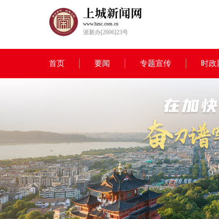
www.hzsc.com.cn
浙新办[2006]23号
首页
要闻
专题宣传
时政