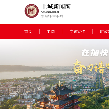
www.hzsc.com.cn
浙新办[2006]23号
首页
要闻
专题宣传
时政