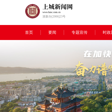
www.hzsc.com.cn
浙新办[2006]23号
首页
要闻
专题宣传
时政