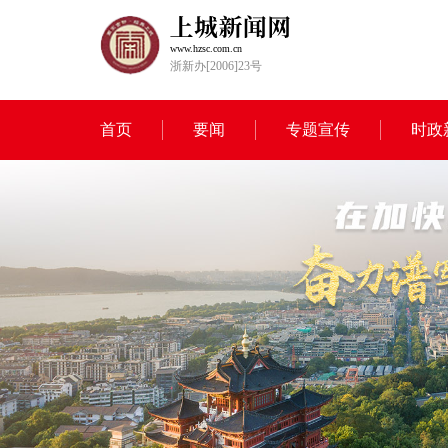
www.hzsc.com.cn
浙新办[2006]23号
首页
要闻
专题宣传
时政