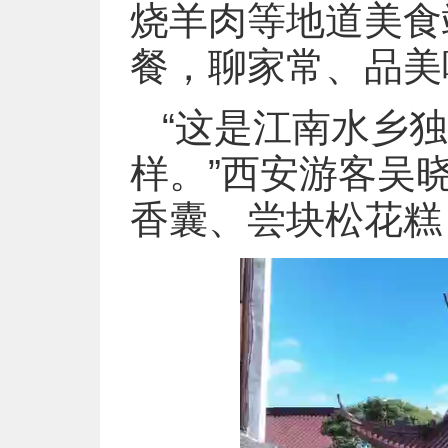
烧羊肉等地道美食
餐，聊家常、品美
“这是江南水乡
样。”西安游客吴
香囊、尝块松花糕