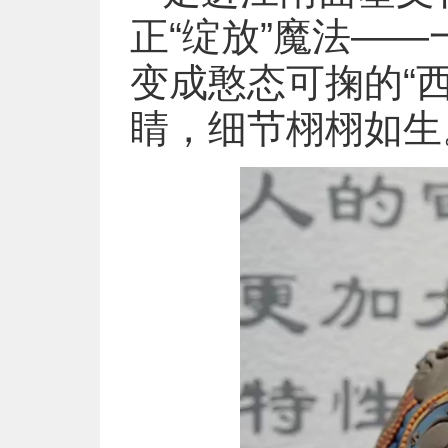
正“绽放”魔法—
变成憨态可掬的“
睛，细节栩栩如生