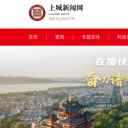
www.hzsc.com.cn
浙新办[2006]23号
首页
要闻
专题宣传
时政