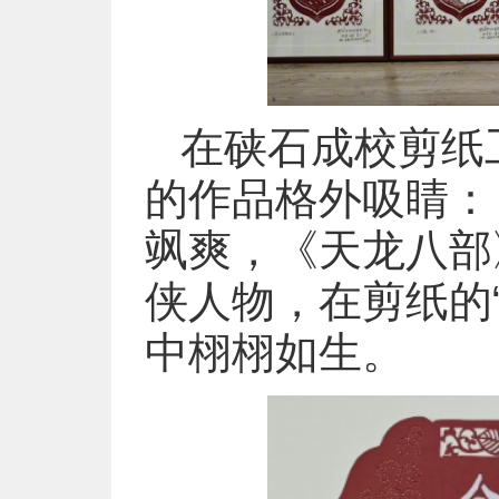
在硖石成校剪纸工
的作品格外吸睛：
飒爽，《天龙八部
侠人物，在剪纸的
中栩栩如生。