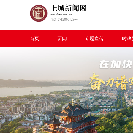
www.hzsc.com.cn
浙新办[2006]23号
首页
要闻
专题宣传
时政