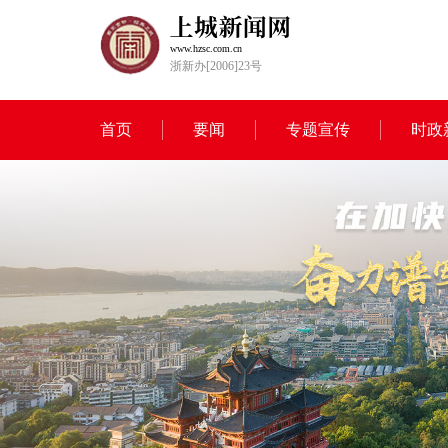
www.hzsc.com.cn
浙新办[2006]23号
首页
要闻
专题宣传
时政