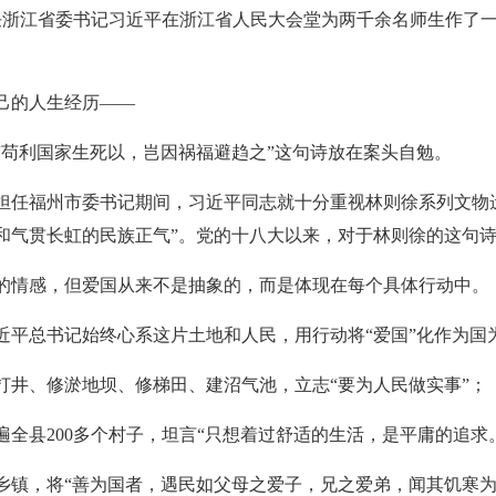
，时任浙江省委书记习近平在浙江省人民大会堂为两千余名师生作了一
己的人生经历——
“苟利国家生死以，岂因祸福避趋之”这句诗放在案头自勉。
担任福州市委书记期间，习近平同志就十分重视林则徐系列文物
和气贯长虹的民族正气”。党的十八大以来，对于林则徐的这句
的情感，但爱国从来不是抽象的，而是体现在每个具体行动中。
近平总书记始终心系这片土地和人民，用行动将“爱国”化作为国
打井、修淤地坝、修梯田、建沼气池，立志“要为人民做实事”；
全县200多个村子，坦言“只想着过舒适的生活，是平庸的追求。
乡镇，将“善为国者，遇民如父母之爱子，兄之爱弟，闻其饥寒为