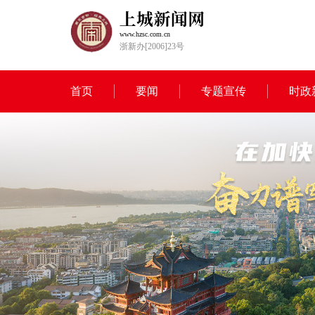
www.hzsc.com.cn
浙新办[2006]23号
首页
要闻
专题宣传
时政