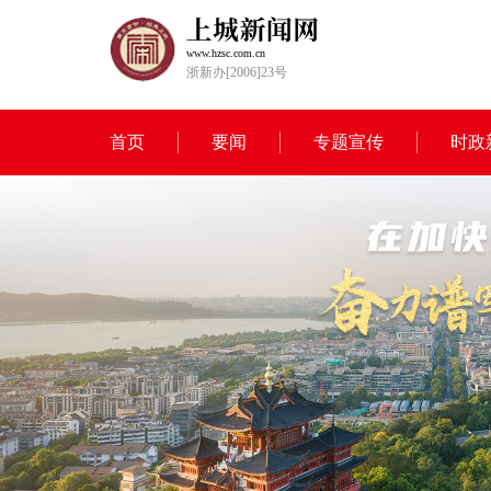
www.hzsc.com.cn
浙新办[2006]23号
首页
要闻
专题宣传
时政