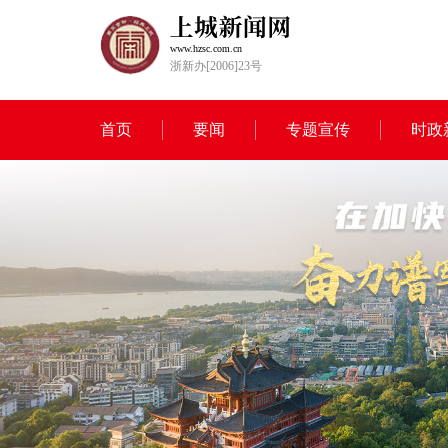
www.hzsc.com.cn
浙新办[2006]23号
首页
要闻
专题宣传
时政