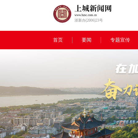
www.hzsc.com.cn
浙新办[2006]23号
首页
要闻
专题宣传