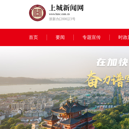
www.hzsc.com.cn
浙新办[2006]23号
首页
要闻
专题宣传
时政