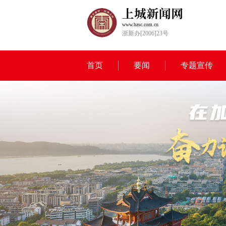
www.hzsc.com.cn
浙新办[2006]23号
首页
要闻
专题宣传