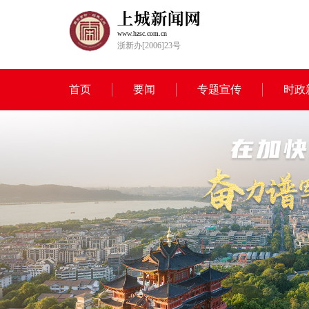
www.hzsc.com.cn
浙新办[2006]23号
首页
要闻
专题宣传
时政