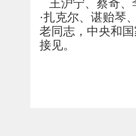
王沪宁、蔡奇、
·扎克尔、谌贻琴
老同志，中央和国
接见。