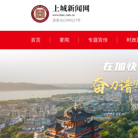
www.hzsc.com.cn
浙新办[2006]23号
首页
要闻
专题宣传
时政