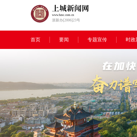
www.hzsc.com.cn
浙新办[2006]23号
首页
要闻
专题宣传
时政