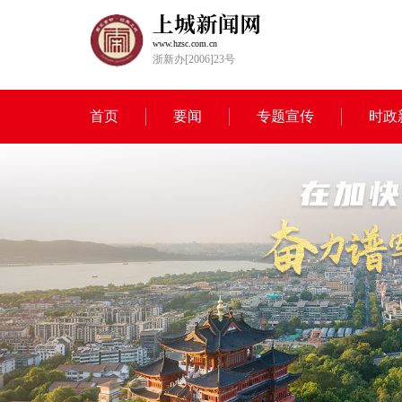
www.hzsc.com.cn
浙新办[2006]23号
首页
要闻
专题宣传
时政