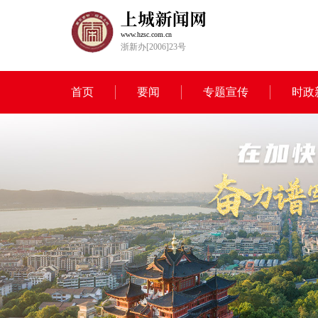
www.hzsc.com.cn
浙新办[2006]23号
首页
要闻
专题宣传
时政