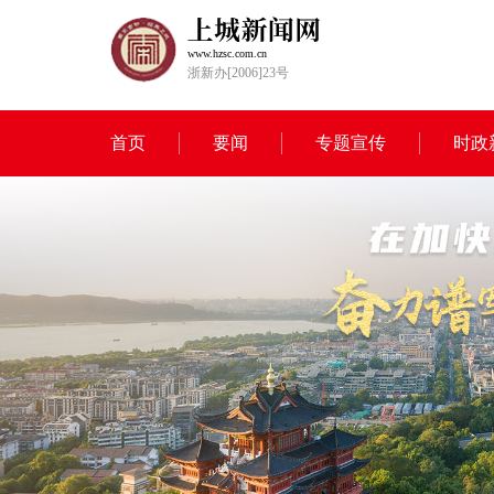
www.hzsc.com.cn
浙新办[2006]23号
首页
要闻
专题宣传
时政