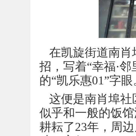
在凯旋街道南肖
招，写着“幸福·
的“凯乐惠01”字眼
这便是南肖埠社
似乎和一般的饭馆
耕耘了23年，周