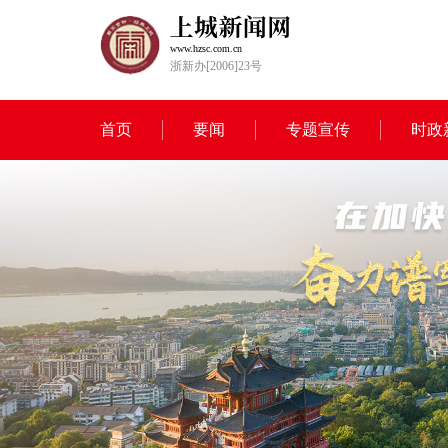
www.hzsc.com.cn
浙新办[2006]23号
首页
要闻
专题宣传
时政