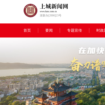
www.hzsc.com.cn
浙新办[2006]23号
首页
要闻
专题宣传
时政