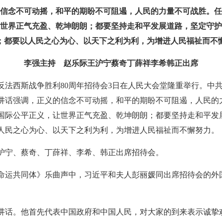
信念不可动摇，和平的期盼不可阻遏，人民的力量不可战胜。任
世界正气充盈、乾坤朗朗；都要坚持走和平发展道路，坚定守护
；都要以人民之心为心、以天下之利为利，为增进人民福祉而不
李强主持 赵乐际王沪宁蔡奇丁薛祥李希韩正出席
反法西斯战争胜利80周年招待会3日在人民大会堂隆重举行。中
讲话强调，正义的信念不可动摇，和平的期盼不可阻遏，人民的
国际公平正义，让世界正气充盈、乾坤朗朗；都要坚持走和平发
人民之心为心、以天下之利为利，为增进人民福祉而不懈努力。
沪宁、蔡奇、丁薛祥、李希、韩正出席招待会。
平－命运共同体》乐曲声中，习近平和夫人彭丽媛同出席招待会的
讲话。他首先代表中国政府和中国人民，对大家的到来表示诚挚