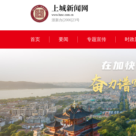
www.hzsc.com.cn
浙新办[2006]23号
首页
要闻
专题宣传
时政