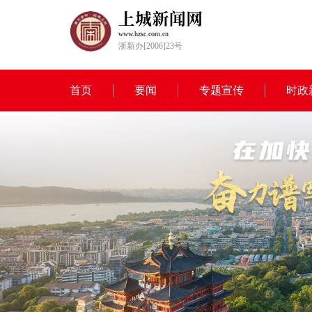
www.hzsc.com.cn
浙新办[2006]23号
首页
要闻
专题宣传
时政