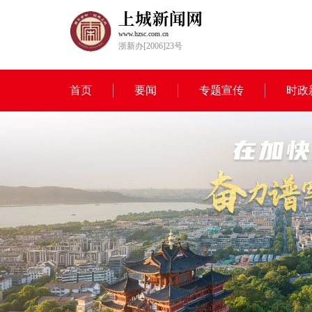
www.hzsc.com.cn
浙新办[2006]23号
首页
要闻
专题宣传
时政