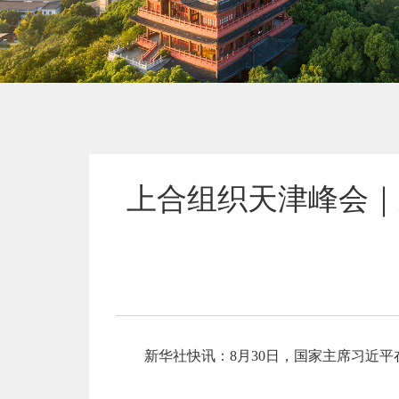
上合组织天津峰会｜
新华社快讯：8月30日，国家主席习近