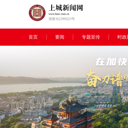
www.hzsc.com.cn
浙新办[2006]23号
首页
要闻
专题宣传
时政