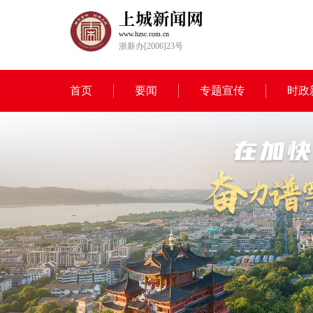
www.hzsc.com.cn
浙新办[2006]23号
首页
要闻
专题宣传
时政