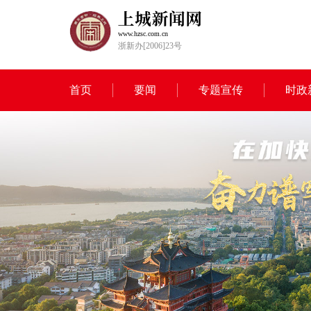
www.hzsc.com.cn
浙新办[2006]23号
首页
要闻
专题宣传
时政